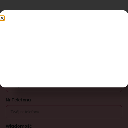
Napisz do nas
Imię
Adres e-mail
Nr Telefonu
Wiadomość